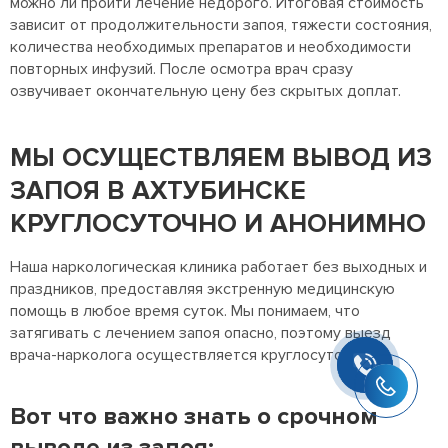
можно ли пройти лечение недорого. Итоговая стоимость
зависит от продолжительности запоя, тяжести состояния,
количества необходимых препаратов и необходимости
повторных инфузий. После осмотра врач сразу
озвучивает окончательную цену без скрытых доплат.
МЫ ОСУЩЕСТВЛЯЕМ ВЫВОД ИЗ
ЗАПОЯ В АХТУБИНСКЕ
КРУГЛОСУТОЧНО И АНОНИМНО
Антон Солодовников
Здравствуйте! Готов помочь
Наша наркологическая клиника работает без выходных и
вам. Напишите мне, если у
вас появятся вопросы.
праздников, предоставляя экстренную медицинскую
помощь в любое время суток. Мы понимаем, что
затягивать с лечением запоя опасно, поэтому выезд
врача-нарколога осуществляется круглосуточно.
Вот что важно знать о срочном
выводе из запоя: