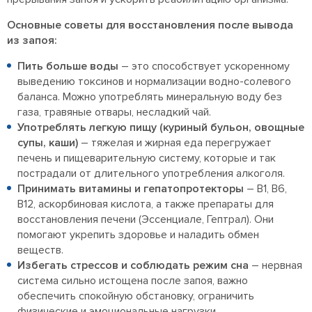
Основные советы для восстановления после вывода
из запоя:
Пить больше воды
– это способствует ускоренному
выведению токсинов и нормализации водно-солевого
баланса. Можно употреблять минеральную воду без
газа, травяные отвары, несладкий чай.
Употреблять легкую пищу (куриный бульон, овощные
супы, каши)
– тяжелая и жирная еда перегружает
печень и пищеварительную систему, которые и так
пострадали от длительного употребления алкоголя.
Принимать витамины и гепатопротекторы
– В1, В6,
В12, аскорбиновая кислота, а также препараты для
восстановления печени (Эссенциале, Гептрал). Они
помогают укрепить здоровье и наладить обмен
веществ.
Избегать стрессов и соблюдать режим сна
– нервная
система сильно истощена после запоя, важно
обеспечить спокойную обстановку, ограничить
физические и эмоциональные нагрузки.