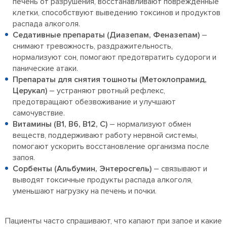
печень от разрушения, восстанавливают поврежденные
клетки, способствуют выведению токсинов и продуктов
распада алкоголя.
Седативные препараты (Диазепам, Феназепам)
–
снимают тревожность, раздражительность,
нормализуют сон, помогают предотвратить судороги и
панические атаки.
Препараты для снятия тошноты (Метоклопрамид,
Церукал)
– устраняют рвотный рефлекс,
предотвращают обезвоживание и улучшают
самочувствие.
Витамины (В1, В6, В12, С)
– нормализуют обмен
веществ, поддерживают работу нервной системы,
помогают ускорить восстановление организма после
запоя.
Сорбенты (Альбумин, Энтеросгель)
– связывают и
выводят токсичные продукты распада алкоголя,
уменьшают нагрузку на печень и почки.
Пациенты часто спрашивают, что капают при запое и какие