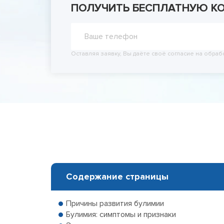
ПОЛУЧИТЬ БЕСПЛАТНУЮ К
Принудит
Вывод из
Вывод из
Оставляя заявку, Вы даёте своё согласие на обраб
Содержание страницы
Причины развития булимии
Булимия: симптомы и признаки