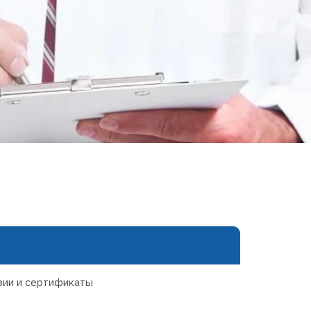
еследования
ессивно-компульсивного
х атак
нии
ии
мости
о расстройства
зии и сертификаты