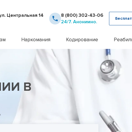
ул. Центральная 14
8 (800) 302-43-06
Бесплат
24/7. Анонимно.
зм
Наркомания
Кодирование
Реабил
рное лечение алкоголизма
Детоксикация наркозависимых
Кодирование Аквилонг
Консультация псих
12 шаг
ца от похмелья
Кодирование от наркомании
Кодирование алкоголизма на 
Лечение алкоголи
Day To
ца от запоя
Лечение героиновой зависимости
Кодирование алкоголизма уко
Лечение анорекси
Реабил
ние лазером
Лечение наркомании амбулаторно
Кодирование алкоголизма вш
Лечение бессонн
Реабил
МИИ В
ние методом Рожнова
Лечение наркомании у подростков
Кодирование Двойной Блок
Лечение бессонни
алкоголизма
Лечение наркомании в стационаре
Кодирование гипнозом
Лечение бессонни
алкоголизма пожилых
Лечение спайсовой зависимости
Кодирование иглоукалывание
Лечение биполярн
алкоголизма в стационаре
Лечение табакокурения
Кодирование Налтрексоном
Лечение булимии
алкогольной интоксикации
Лечение токсикомании
Кодирование наркозависимост
Лечение деменци
о
пивного алкоголизма
Лечение зависимости от Гашиша
Кодирование от алкоголизма
Лечение депресси
женского алкоголизма
Лечение зависимости от Лирики
Кодирование от алкоголизма 
Лечение дисморф
овый алкоголизм
Лечение зависимости от Мефедрона
Кодирование по методу Довж
Лечение игромани