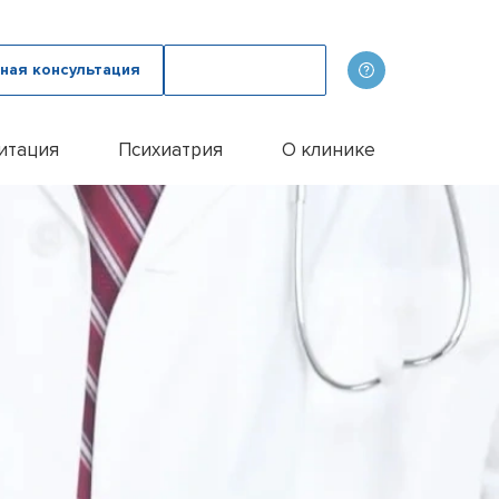
ная консультация
Вызвать врача
итация
Психиатрия
О клинике
олога
ов
Наши врачи
дому
зма с психологом
p
Фотогалерея
лом
и
итации алкоголиков
Лицензии и сертификаты
иванием ампулы
ицы
итация наркозависимых
Отзывы
цы у пожилых людей
Цены
цы у женщин
Контакты
м
ого расстройства
и
и
и
Эспераль
офобии
енко
и