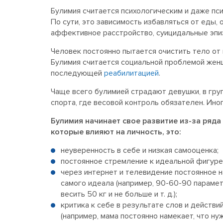
Булимия считается психологическим и даже пс
По сути, это зависимость избавляться от еды,
аффективное расстройство, суицидальные эпиз
Человек постоянно пытается очистить тело от 
Булимия считается социальной проблемой женщи
последующей
реабилитацией
.
Чаще всего булимией страдают девушки, в груп
спорта, где весовой контроль обязателен. Ин
Булимия начинает свое развитие из-за ряда
которые влияют на личность, это:
неуверенность в себе и низкая самооценка;
постоянное стремление к идеальной фигуре
через интернет и телевидение постоянное 
самого идеала (например, 90-60-90 параме
весить 50 кг и не больше и т. д.);
критика к себе в результате слов и действий
(например, мама постоянно намекает, что ну