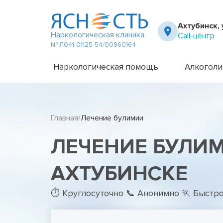
Ахтубинск, 
Наркологическая клиника
Call-центр
№ Л041-01125-54/00960164
Наркологическая помощь
Алкоголи
Частный вытрезвитель
Амбулато
Наркологическая клиника
Капельни
Главная
Лечение булимии
Телефон доверия
Капельни
Терапевт на дом
Кодирова
ЛЕЧЕНИЕ БУЛИ
Кодирова
Лечение 
Лечение 
АХТУБИНСКЕ
Лечение 
Лечение 
⏱ Круглосуточно 📞 Анонимно 🏃 Быстр
Лечение 
Лечение 
Подростк