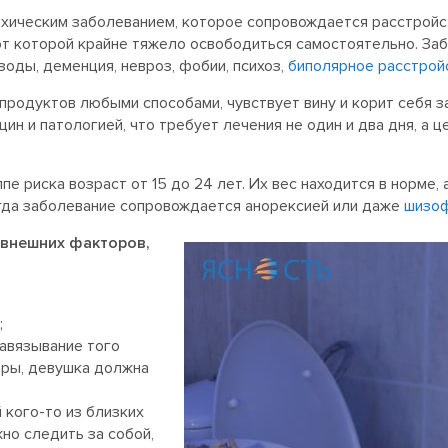
ихическим заболеванием, которое сопровождается расстройс
 от которой крайне тяжело освободиться самостоятельно. Заб
оды, деменция, невроз, фобии, психоз,
биполярное расстрой
продуктов любыми способами, чувствует вину и корит себя за
н и патологией, что требует лечения не один и два дня, а 
пе риска возраст от 15 до 24 лет. Их вес находится в норме
огда заболевание сопровождается анорексией или даже
шизо
 внешних факторов,
;
навязывание того
тры, девушка должна
 кого-то из близких
жно следить за собой,