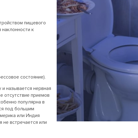
стройством пищевого
я наклонности к
рессовое состояние).
у и называется нервная
ое отсутствие приемов
собенно популярна в
ся под большим
Америка или Индия
я не встречается или