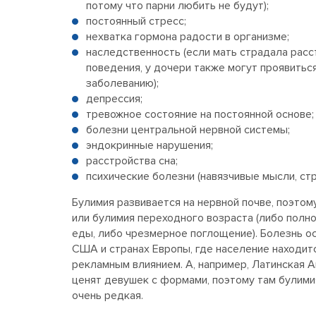
потому что парни любить не будут);
постоянный стресс;
нехватка гормона радости в организме;
наследственность (если мать страдала рас
поведения, у дочери также могут проявитьс
заболеванию);
депрессия;
тревожное состояние на постоянной основе;
болезни центральной нервной системы;
эндокринные нарушения;
расстройства сна;
психические болезни (навязчивые мысли, ст
Булимия развивается на нервной почве, поэтом
или булимия переходного возраста (либо полн
еды, либо чрезмерное поглощение). Болезнь о
США и странах Европы, где население находит
рекламным влиянием. А, например, Латинская 
ценят девушек с формами, поэтому там булими
очень редкая.