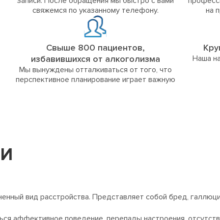
записи. После обращения мы быстро с вами
професс
свяжемся по указанному телефону.
на 
Свыше 800 пациентов,
Кру
избавившихся от алкоголизма
Наша на
Мы вынуждены отталкиваться от того, что
перспективное планирование играет важную
ИИ
енный вид расстройства. Представляет собой бред, галлюц
ься аффективное поведение, перепады настроения, отсутств