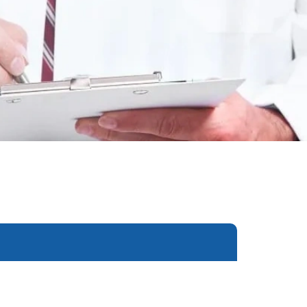
еследования
ессивно-компульсивного
х атак
нии
ии
мости
о расстройства