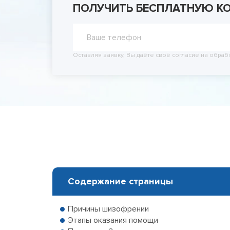
ПОЛУЧИТЬ БЕСПЛАТНУЮ К
Принудит
Вывод из
Вывод из
Оставляя заявку, Вы даёте своё согласие на обраб
Содержание страницы
Причины шизофрении
Этапы оказания помощи