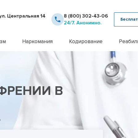
ул. Центральная 14
8 (800) 302-43-06
Бесплат
24/7. Анонимно.
зм
Наркомания
Кодирование
Реабил
рное лечение алкоголизма
Детоксикация наркозависимых
Кодирование Аквилонг
Консультация псих
12 шаг
ца от похмелья
Кодирование от наркомании
Кодирование алкоголизма на 
Лечение алкоголи
Day To
ца от запоя
Лечение героиновой зависимости
Кодирование алкоголизма уко
Лечение анорекси
Реабил
ние лазером
Лечение наркомании амбулаторно
Кодирование алкоголизма вш
Лечение бессонн
Реабил
ФРЕНИИ В
ние методом Рожнова
Лечение наркомании у подростков
Кодирование Двойной Блок
Лечение бессонни
алкоголизма
Лечение наркомании в стационаре
Кодирование гипнозом
Лечение бессонни
алкоголизма пожилых
Лечение спайсовой зависимости
Кодирование иглоукалывание
Лечение биполярн
алкоголизма в стационаре
Лечение табакокурения
Кодирование Налтрексоном
Лечение булимии
алкогольной интоксикации
Лечение токсикомании
Кодирование наркозависимост
Лечение деменци
о
пивного алкоголизма
Лечение зависимости от Гашиша
Кодирование от алкоголизма
Лечение депресси
женского алкоголизма
Лечение зависимости от Лирики
Кодирование от алкоголизма 
Лечение дисморф
овый алкоголизм
Лечение зависимости от Мефедрона
Кодирование по методу Довж
Лечение игромани