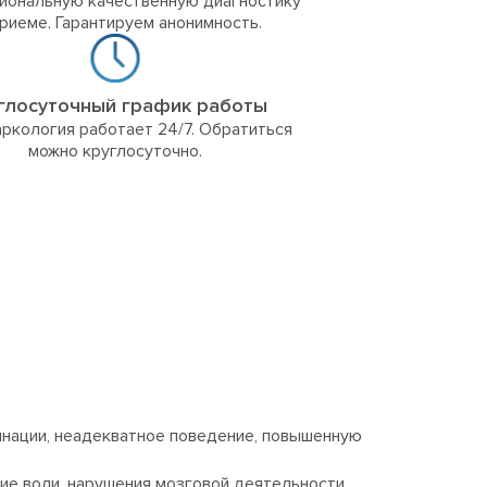
иональную качественную диагностику
приеме. Гарантируем анонимность.
глосуточный график работы
ркология работает 24/7. Обратиться
можно круглосуточно.
инации, неадекватное поведение, повышенную
ие воли, нарушения мозговой деятельности,