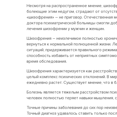
Несмотря на распространенное мнение, шизофр
болеющие этим недугом, страдают от отсутств
«шизофрения» – не приговор. Отечественная м
доктора психиатрической больницы смогли доб
лечения шизофрении у мужчин и женщин.
Шизофрения – неизлечимое полностью хрониче
вернуться к нормальной полноценной жизни. Л
ситуаций, придерживается правильного режима
способность избавить от неприятных симптомо
время обследования.
Шизофрения характеризуется как расстройство
целый комплекс психических отклонений. В ми
ежедневно растет. Существует мнение, что в 
Болезнь является тяжелым расстройством психи
человек полностью теряет навыки мышления, с
Точные причины заболевания до сих пор неизве
Точный диагноз удавалось ставить только пос