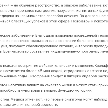
ения – не обычное расстройство, а опасное заболевание, ко
ия воли, перепадов настроения, нарушения когнитивных функ
едицина нашла множество способов лечения. За длительное 
иться блестящих успехов в этой сфере. Психиатры и психот
ское заболевание. Благодаря правильно проведенной терап
ечение позитивно сказывается на состоянии больного, поско
 дня, получает сбалансированное питание, интересно провод
в. Врач-психиатр составляет индивидуальную программу лече
 психики, восприятия действительности и мышления. Квали
ре насчитается более 45 млн людей, страдающих от этого н
ближайшие годы шизофрения войдет в пятерку лидеров распр
ки, негативно влияет на качество жизни и может стать прич
пособность чувствовать эмоции, функцию моторики.
стны. Медики отмечают, что первые симптомы могут наблюдат
ле достижения половой зрелости.