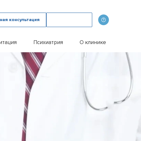
ная консультация
Вызвать врача
итация
Психиатрия
О клинике
олога
ов
Наши врачи
дому
зма с психологом
p
Фотогалерея
лом
и
итации алкоголиков
Лицензии и сертификаты
иванием ампулы
ицы
итация наркозависимых
Отзывы
цы у пожилых людей
Цены
цы у женщин
Контакты
м
ого расстройства
и
и
и
Эспераль
офобии
енко
и