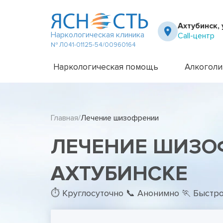
Ахтубинск, 
Наркологическая клиника
Call-центр
№ Л041-01125-54/00960164
Наркологическая помощь
Алкоголи
Частный вытрезвитель
Амбулато
Наркологическая клиника
Капельни
Главная
Лечение шизофрении
Телефон доверия
Капельни
Терапевт на дом
Кодирова
ЛЕЧЕНИЕ ШИЗО
Кодирова
Лечение 
Лечение 
АХТУБИНСКЕ
Лечение 
Лечение 
⏱ Круглосуточно 📞 Анонимно 🏃 Быстр
Лечение 
Лечение 
Подростк