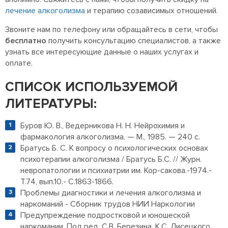
лечение алкоголизма
и терапию созависимых отношений.
Звоните нам по телефону или обращайтесь в сети, чтобы
бесплатно
получить консультацию специалистов, а также
узнать все интересующие данные о наших услугах и
оплате.
СПИСОК ИСПОЛЬЗУЕМОЙ
ЛИТЕРАТУРЫ:
Буров Ю. В., Ведерникова Н. Н. Нейрохимия и
фармакология алкоголизма. — М., 1985. — 240 с.
Братусь Б. С. К вопросу о психологических основах
психотерапии алкоголизма / Братусь Б.С. // Журн.
невропатологии и психиатрии им. Кор-сакова.-1974.-
Т.74, вып.10.- С.1863-1866.
Проблемы диагностики и лечения алкоголизма и
наркоманий - Сборник трудов НИИ Наркологии
Предупреждение подростковой и юношеской
наркомании, Под ред. С.В. Березина, К.С. Лисецкого