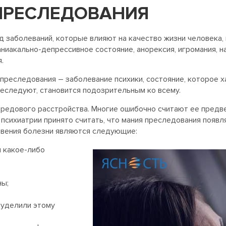
ПРЕСЛЕДОВАНИЯ
д заболеваний, которые влияют на качество жизни человека,
ниакально-депрессивное состояние, анорексия, игромания, н
.
преследования – заболевание психики, состояние, которое х
преследуют, становится подозрительным ко всему.
бредового расстройства. Многие ошибочно считают ее предв
В психиатрии принято считать, что мания преследования появ
овения болезни являются следующие:
и какое-либо
ны;
е уделили этому