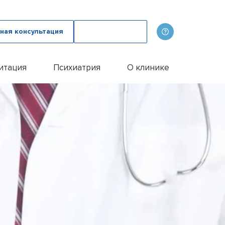
ная консультация
Вызвать врача
итация
Психиатрия
О клинике
олога
ов
Наши врачи
дому
зма с психологом
p
Фотогалерея
лом
и
итации алкоголиков
Лицензии и сертификаты
иванием ампулы
ицы
итация наркозависимых
Отзывы
цы у пожилых людей
Цены
цы у женщин
Контакты
м
ого расстройства
и
и
и
Эспераль
офобии
енко
и