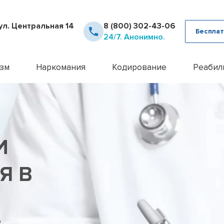
ул. Центральная 14
8 (800) 302-43-06
Бесплат
24/7. Анонимно.
зм
Наркомания
Кодирование
Реабил
рное лечение алкоголизма
Детоксикация наркозависимых
Кодирование Аквилонг
Консультация псих
12 шаг
ца от похмелья
Кодирование от наркомании
Кодирование алкоголизма на 
Лечение алкоголи
Day To
ца от запоя
Лечение героиновой зависимости
Кодирование алкоголизма уко
Лечение анорекси
Реабил
ние лазером
Лечение наркомании амбулаторно
Кодирование алкоголизма вш
Лечение бессонн
Реабил
И
ние методом Рожнова
Лечение наркомании у подростков
Кодирование Двойной Блок
Лечение бессонни
алкоголизма
Лечение наркомании в стационаре
Кодирование гипнозом
Лечение бессонни
алкоголизма пожилых
Лечение спайсовой зависимости
Кодирование иглоукалывание
Лечение биполярн
Я В
алкоголизма в стационаре
Лечение табакокурения
Кодирование Налтрексоном
Лечение булимии
алкогольной интоксикации
Лечение токсикомании
Кодирование наркозависимост
Лечение деменци
пивного алкоголизма
Лечение зависимости от Гашиша
Кодирование от алкоголизма
Лечение депресси
женского алкоголизма
Лечение зависимости от Лирики
Кодирование от алкоголизма 
Лечение дисморф
о
овый алкоголизм
Лечение зависимости от Мефедрона
Кодирование по методу Довж
Лечение игромани