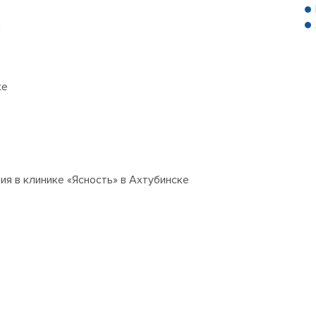
я
ке
я в клинике «Ясность» в Ахтубинске