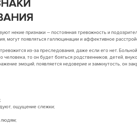
ЗНАКИ
ВАНИЯ
вуют некие признаки – постоянная тревожность и подозрите
ния, могут появляться галлюцинации и аффективное расстрой
ревожится из-за преследования, даже если его нет. Больной 
о человека, то он будет бояться родственников, детей, внуко
ажение эмоций, появляется недоверие и замкнутость, он за
;
едуют, ощущение слежки;
 людям;