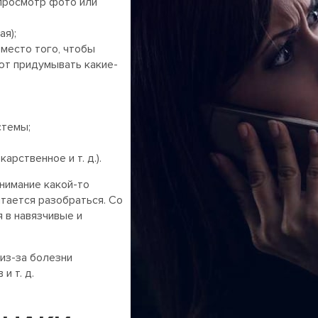
просмотр фото или
ая);
вместо того, чтобы
ют придумывать какие-
стемы;
арственное и т. д.).
внимание какой-то
ытается разобраться. Со
 в навязчивые и
из-за болезни
и т. д.