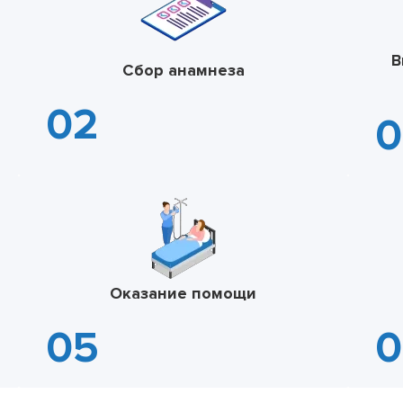
В
Сбор анамнеза
Оказание помощи