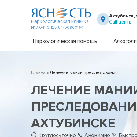
Ахтубинск, 
Наркологическая клиника
Call-центр
№ Л041-01125-54/00960164
Наркологическая помощь
Алкоголи
Частный вытрезвитель
Амбулато
Наркологическая клиника
Капельни
Главная
Лечение мании преследования
Телефон доверия
Капельни
Терапевт на дом
Кодирова
ЛЕЧЕНИЕ МАНИ
Кодирова
Лечение 
Лечение 
ПРЕСЛЕДОВАНИ
Лечение 
Лечение 
АХТУБИНСКЕ
Лечение 
Лечение 
⏱ Круглосуточно 📞 Анонимно 🏃 Быстр
Подростк