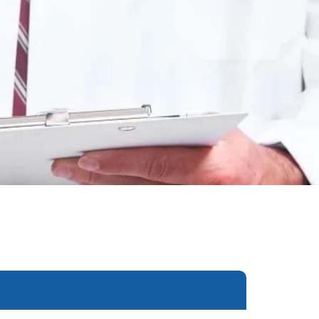
еследования
ессивно-компульсивного
х атак
нии
ии
мости
о расстройства