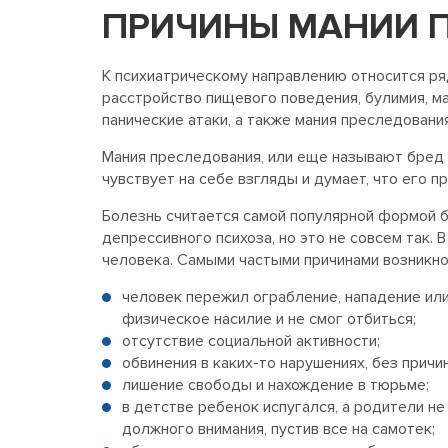
ПРИЧИНЫ МАНИИ 
К психиатрическому направлению относится ря
расстройство пищевого поведения, булимия, ма
панические атаки, а также мания преследования
Мания преследования, или еще называют бред 
чувствует на себе взгляды и думает, что его 
Болезнь считается самой популярной формой 
депрессивного психоза, но это не совсем так. 
человека. Самыми частыми причинами возникн
человек пережил ограбление, нападение ил
физическое насилие и не смог отбиться;
отсутствие социальной активности;
обвинения в каких-то нарушениях, без причи
лишение свободы и нахождение в тюрьме;
в детстве ребенок испугался, а родители н
должного внимания, пустив все на самотек;