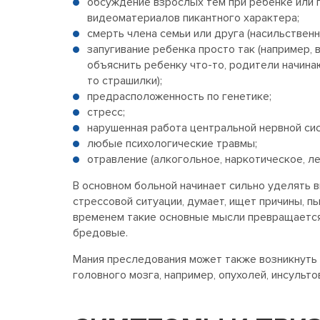
обсуждение взрослых тем при ребенке или 
видеоматериалов пикантного характера;
смерть члена семьи или друга (насильственн
запугивание ребенка просто так (например, 
объяснить ребенку что-то, родители начина
то страшилки);
предрасположенность по генетике;
стресс;
нарушенная работа центральной нервной си
любые психологические травмы;
отравление (алкогольное, наркотическое, лек
В основном больной начинает сильно уделять 
стрессовой ситуации, думает, ищет причины, п
временем такие основные мысли превращается
бредовые.
Мания преследования может также возникнуть 
головного мозга, например, опухолей, инсультов 