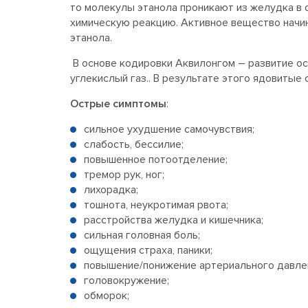
то молекулы этанола проникают из желудка в о
химическую реакцию. Активное вещество начи
этанола.
В основе кодировки Аквилонгом – развитие ост
углекислый газ.. В результате этого ядовитые
Острые симптомы
:
сильное ухудшение самочувствия;
слабость, бессилие;
повышенное потоотделение;
тремор рук, ног;
лихорадка;
тошнота, неукротимая рвота;
расстройства желудка и кишечника;
сильная головная боль;
ощущения страха, паники;
повышение/понижение артериального давле
головокружение;
обморок;