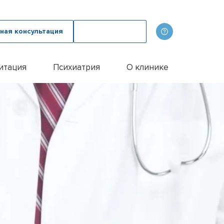
ная консультация
Вызвать врача
итация
Психиатрия
О клинике
олога
ов
Наши врачи
дому
зма с психологом
p
Фотогалерея
лом
и
итации алкоголиков
Лицензии и сертификаты
иванием ампулы
ицы
итация наркозависимых
Отзывы
цы у пожилых людей
Цены
цы у женщин
Контакты
м
ого расстройства
и
и
и
Эспераль
офобии
енко
и