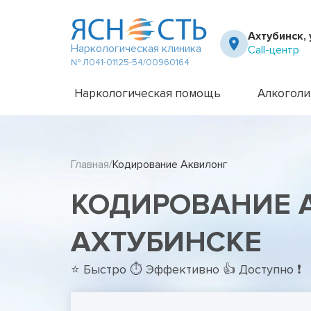
Ахтубинск, 
Наркологическая клиника
Call-центр
№ Л041-01125-54/00960164
Наркологическая помощь
Алкоголи
Частный вытрезвитель
Амбулато
Наркологическая клиника
Капельни
Главная
Кодирование Аквилонг
Телефон доверия
Капельни
Терапевт на дом
Кодирова
КОДИРОВАНИЕ 
Кодирова
Лечение 
Лечение 
АХТУБИНСКЕ
Лечение 
Лечение 
⭐ Быстро ⏱ Эффективно 👍 Доступно ❗
Лечение 
Лечение 
Подростк