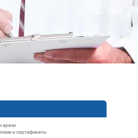
еследования
ессивно-компульсивного
х атак
нии
ии
мости
о расстройства
и врачи
ензии и сертификаты