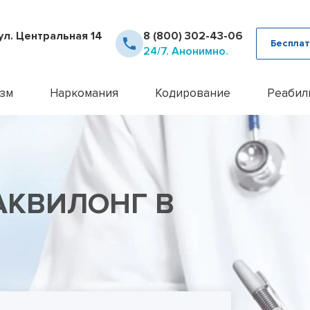
ул. Центральная 14
8 (800) 302-43-06
Бесплат
24/7. Анонимно.
зм
Наркомания
Кодирование
Реабил
рное лечение алкоголизма
Детоксикация наркозависимых
Кодирование Аквилонг
Консультация псих
12 шаг
ца от похмелья
Кодирование от наркомании
Кодирование алкоголизма на 
Лечение алкоголи
Day To
ца от запоя
Лечение героиновой зависимости
Кодирование алкоголизма уко
Лечение анорекси
Реабил
ние лазером
Лечение наркомании амбулаторно
Кодирование алкоголизма вш
Лечение бессонн
Реабил
АКВИЛОНГ В
ние методом Рожнова
Лечение наркомании у подростков
Кодирование Двойной Блок
Лечение бессонни
алкоголизма
Лечение наркомании в стационаре
Кодирование гипнозом
Лечение бессонни
алкоголизма пожилых
Лечение спайсовой зависимости
Кодирование иглоукалывание
Лечение биполярн
алкоголизма в стационаре
Лечение табакокурения
Кодирование Налтрексоном
Лечение булимии
алкогольной интоксикации
Лечение токсикомании
Кодирование наркозависимост
Лечение деменци
пивного алкоголизма
Лечение зависимости от Гашиша
Кодирование от алкоголизма
Лечение депресси
женского алкоголизма
Лечение зависимости от Лирики
Кодирование от алкоголизма 
Лечение дисморф
овый алкоголизм
Лечение зависимости от Мефедрона
Кодирование по методу Довж
Лечение игромани