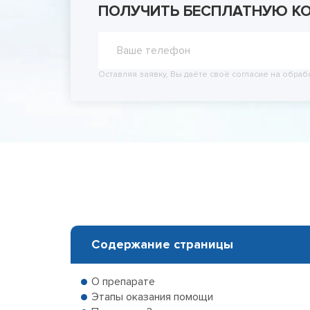
ПОЛУЧИТЬ БЕСПЛАТНУЮ К
Принудит
Вывод из
Вывод из
Оставляя заявку, Вы даёте своё согласие на обраб
Содержание страницы
О препарате
Этапы оказания помощи