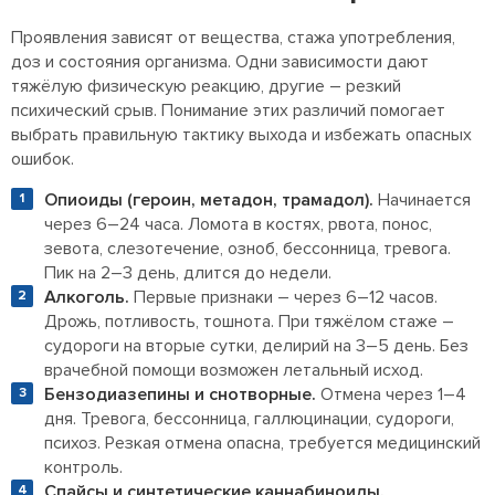
Проявления зависят от вещества, стажа употребления,
доз и состояния организма. Одни зависимости дают
тяжёлую физическую реакцию, другие – резкий
психический срыв. Понимание этих различий помогает
выбрать правильную тактику выхода и избежать опасных
ошибок.
Опиоиды (героин, метадон, трамадол).
Начинается
через 6–24 часа. Ломота в костях, рвота, понос,
зевота, слезотечение, озноб, бессонница, тревога.
Пик на 2–3 день, длится до недели.
Алкоголь.
Первые признаки – через 6–12 часов.
Дрожь, потливость, тошнота. При тяжёлом стаже –
судороги на вторые сутки, делирий на 3–5 день. Без
врачебной помощи возможен летальный исход.
Бензодиазепины и снотворные.
Отмена через 1–4
дня. Тревога, бессонница, галлюцинации, судороги,
психоз. Резкая отмена опасна, требуется медицинский
контроль.
Спайсы и синтетические каннабиноиды.