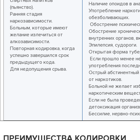
спиртных напитков
Наличие опоидов в ана
(пьянство).
Употребление наркот
Ранняя стадия
обезболивающих.
наркозависимости.
Обострение психическ
Больным, которые имеют
Обострение хроничес
желание излечиться от
внутренних органов, в
алкозависимости.
Эпилепсия, судороги.
Повторная кодировка, когда
Открытая форма тубе
успешно завершился срок
Если прошло менее н
предыдущего кода.
употребления последн
Для недопущения срыва.
Острый абстинентный 
от наркотиков.
Больной не желает изб
наркотическим вещес
Если не была проведе
детоксикация организ
Бессилие, нервно-псих
ПРЕИМУЩЕСТВА КОДИРОВКИ