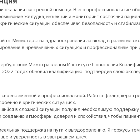
нция
и оказания экстренной помощи. В его профессиональные об
ромывание желудка, инъекции и мониторинг состояния пациен
ритические ситуации, обеспечивая безопасность и стабилиз
й от Министерства здравоохранения за вклад в развитие ск
ирование в чрезвычайных ситуациях и профессионализм при р
тербургском Межотраслевом Институте Повышения Квалифика
и 2022 годах обновил квалификацию, подтвердив свою экспер
, своевременной и профессиональной. Работа фельдшера треб
собенно в критических ситуациях.
вшийся в сложной ситуации, получил необходимую поддержку 
и созданию атмосферы доверия и спокойствия, чтобы пациент
реальная поддержка на пути к выздоровлению. Я горжусь тем
вье и уверенность в завтрашнем дне».