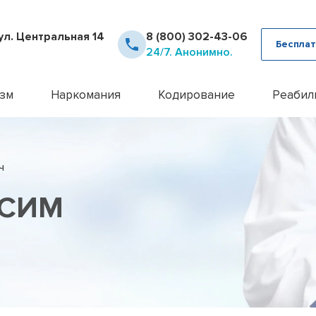
ул. Центральная 14
8 (800) 302-43-06
Бесплат
24/7. Анонимно.
зм
Наркомания
Кодирование
Реабил
рное лечение алкоголизма
Детоксикация наркозависимых
Кодирование Аквилонг
Консультация псих
12 шаг
ца от похмелья
Кодирование от наркомании
Кодирование алкоголизма на 
Лечение алкоголи
Day To
ч
ца от запоя
Лечение героиновой зависимости
Кодирование алкоголизма уко
Лечение анорекси
Реабил
ние лазером
Лечение наркомании амбулаторно
Кодирование алкоголизма вш
Лечение бессонн
Реабил
КСИМ
ние методом Рожнова
Лечение наркомании у подростков
Кодирование Двойной Блок
Лечение бессонни
алкоголизма
Лечение наркомании в стационаре
Кодирование гипнозом
Лечение бессонни
алкоголизма пожилых
Лечение спайсовой зависимости
Кодирование иглоукалывание
Лечение биполярн
алкоголизма в стационаре
Лечение табакокурения
Кодирование Налтрексоном
Лечение булимии
алкогольной интоксикации
Лечение токсикомании
Кодирование наркозависимост
Лечение деменци
пивного алкоголизма
Лечение зависимости от Гашиша
Кодирование от алкоголизма
Лечение депресси
женского алкоголизма
Лечение зависимости от Лирики
Кодирование от алкоголизма 
Лечение дисморф
овый алкоголизм
Лечение зависимости от Мефедрона
Кодирование по методу Довж
Лечение игромани