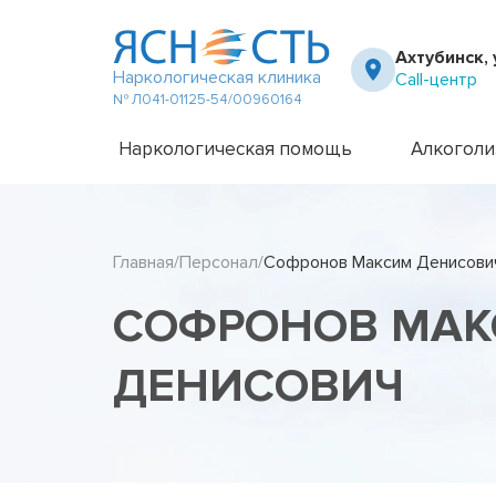
Ахтубинск, 
Наркологическая клиника
Call-центр
№ Л041-01125-54/00960164
Наркологическая помощь
Алкоголи
Частный вытрезвитель
Амбулато
Наркологическая клиника
Капельни
Главная
Персонал
Софронов Максим Денисови
Телефон доверия
Капельни
Терапевт на дом
Кодирова
СОФРОНОВ МА
Кодирова
Лечение 
Лечение 
ДЕНИСОВИЧ
Лечение 
Лечение 
Лечение 
Лечение 
Подростк