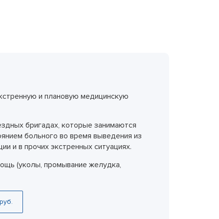
еследования
ессивно-компульсивного
х атак
нии
ии
кстренную и плановую медицинскую
мости
о расстройства
ыездных бригадах, которые занимаются
оянием больного во время выведения из
ии и в прочих экстренных ситуациях.
ощь (уколы, промывание желудка,
руб.