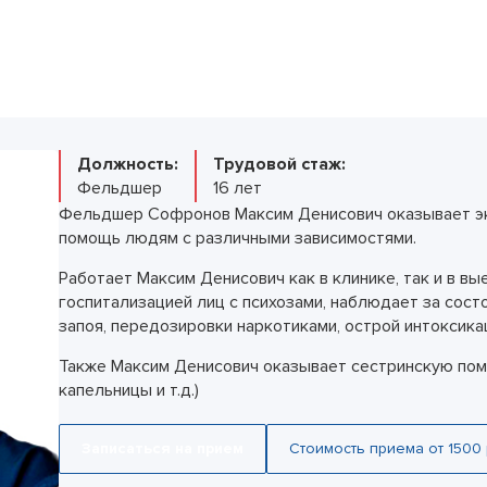
ельное лечение алкоголизма
Лечение зависимости от тропикамидов
Кодирование SIT
Лечение мании пр
 запоя
Методы лечения солевой зависимости
Кодирование Торпедо
Лечение невроза
 запоя в стационаре
Снятие ломки
Кодирование Вивитролом
Лечение ОКР (обс
УБОД
Кодировка от курения
расстройства)
Метод Шичко
Лечение панически
Снятие кодировки
Лечение паранойи
Лечение ПТСР
Должность:
Трудовой стаж:
Лечение шизофре
Фельдшер
16 лет
Лечение социопат
Фельдшер Софронов Максим Денисович оказывает э
Лечение созависи
помощь людям с различными зависимостями.
Лечение тревожног
Работает Максим Денисович как в клинике, так и в в
Психиатр на дом
госпитализацией лиц с психозами, наблюдает за сост
запоя, передозировки наркотиками, острой интоксикац
Также Максим Денисович оказывает сестринскую пом
капельницы и т.д.)
Записаться на прием
Стоимость приема от 1500 