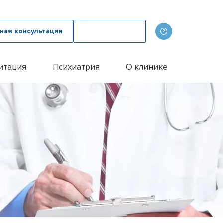
ная консультация
Вызвать врача
итация
Психиатрия
О клинике
олога
ов
Наши врачи
дому
зма с психологом
p
Фотогалерея
лом
и
итации алкоголиков
Лицензии и сертификаты
иванием ампулы
ицы
итация наркозависимых
Отзывы
цы у пожилых людей
Цены
цы у женщин
Контакты
м
ого расстройства
и
и
и
Эспераль
офобии
енко
и