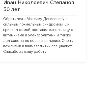
Иван Николаевич Степанов,
Елен
50 лет
год
Обратился к Максиму Денисовичу с
Мы вы
сильным похмельным синдромом. Он
брату 
приехал домой, поставил капельницу с
быстро
витаминами и электролитами, а также
помог
дал советы по восстановлению. Очень
через
вежливый и внимательный специалист.
себя з
Спасибо за вашу работу!
профе