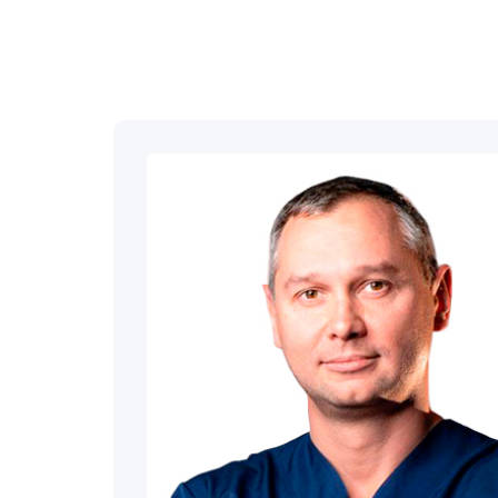
Принудит
Вывод из
Вывод из