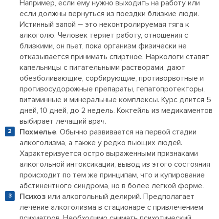
Например, если ему нужно выходить на работу или
если должны вернуться из поездки близкие люди.
Истинный запой – это неконтролируемая тяга к
алкоголю. Человек теряет работу, отношения с
близкими, он пьет, пока организм физически не
отказывается принимать спиртное. Наркологи ставят
капельницы с питательными растворами, дают
обезболивающие, сорбирующие, противорвотные и
противосудорожные препараты, гепатопротекторы,
витаминные и минеральные комплексы. Курс длится 5
дней, 10 дней, до 2 недель. Коктейль из медикаментов
выбирает лечащий врач.
Похмелье
. Обычно развивается на первой стадии
алкоголизма, а также у редко пьющих людей.
Характеризуется остро выраженными признаками
алкогольной интоксикации, вывод из этого состояния
происходит по тем же принципам, что и купирование
абстинентного синдрома, но в более легкой форме.
Психоз
или алкогольный делирий. Предполагает
лечение алкоголизма в стационаре с привлечением
психиатров. Необходимо снимать психотический