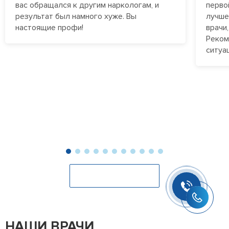
выздоровлению пациента. Наркологические клиники
вас обращался к другим наркологам, и
перво
работают круглосуточно, обеспечивая постоянное
результат был намного хуже. Вы
лучше
наблюдение и терапию зависимым, которые проходят
настоящие профи!
врачи
лечение в стационаре, а также экстренным пациентам
Реком
на дому.
ситуа
Оставить отзыв
НАШИ ВРАЧИ